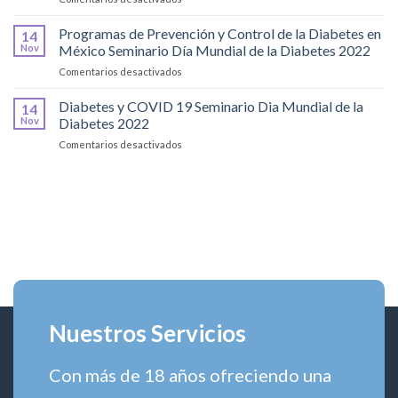
Nefropatia
diabetica-
Programas de Prevención y Control de la Diabetes en
14
Prevencion
Nov
México Seminario Día Mundial de la Diabetes 2022
diagnostico
en
Comentarios desactivados
y
Programas
tratamiento
de
Diabetes y COVID 19 Seminario Dia Mundial de la
oportuno
14
Prevención
Nov
Diabetes 2022
y
en
Comentarios desactivados
Control
Diabetes
de
y
la
COVID
Diabetes
19
en
Seminario
México
Dia
Seminario
Mundial
Día
de
Mundial
la
de
Diabetes
la
2022
Diabetes
Nuestros Servicios
2022
Con más de 18 años ofreciendo una