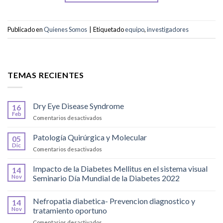
Publicado en
Quienes Somos
|
Etiquetado
equipo
,
investigadores
TEMAS RECIENTES
Dry Eye Disease Syndrome
16
Feb
en
Comentarios desactivados
Dry
Eye
Patología Quirúrgica y Molecular
05
Disease
Dic
en
Comentarios desactivados
Syndrome
Patología
Quirúrgica
Impacto de la Diabetes Mellitus en el sistema visual
14
y
Nov
Seminario Día Mundial de la Diabetes 2022
Molecular
Nefropatia diabetica- Prevencion diagnostico y
14
Nov
tratamiento oportuno
en
Comentarios desactivados