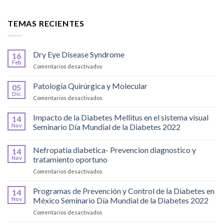
TEMAS RECIENTES
Dry Eye Disease Syndrome
16
Feb
en
Comentarios desactivados
Dry
Eye
Patología Quirúrgica y Molecular
05
Disease
Dic
en
Comentarios desactivados
Syndrome
Patología
Quirúrgica
Impacto de la Diabetes Mellitus en el sistema visual
14
y
Nov
Seminario Día Mundial de la Diabetes 2022
Molecular
Nefropatia diabetica- Prevencion diagnostico y
14
Nov
tratamiento oportuno
en
Comentarios desactivados
Nefropatia
diabetica-
Programas de Prevención y Control de la Diabetes en
14
Prevencion
Nov
México Seminario Día Mundial de la Diabetes 2022
diagnostico
en
Comentarios desactivados
y
Programas
tratamiento