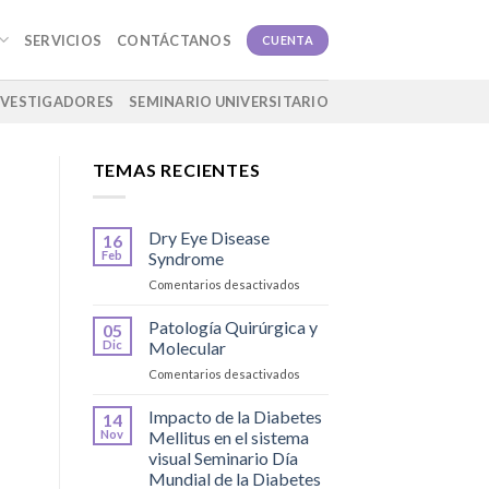
SERVICIOS
CONTÁCTANOS
CUENTA
NVESTIGADORES
SEMINARIO UNIVERSITARIO
TEMAS RECIENTES
Dry Eye Disease
16
Feb
Syndrome
en
Comentarios desactivados
Dry
Eye
Patología Quirúrgica y
05
Disease
Dic
Molecular
Syndrome
en
Comentarios desactivados
Patología
Quirúrgica
Impacto de la Diabetes
14
y
Nov
Mellitus en el sistema
Molecular
visual Seminario Día
Mundial de la Diabetes