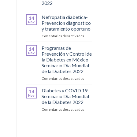
2022
Nefropatia diabetica-
14
Nov
Prevencion diagnostico
y tratamiento oportuno
en
Comentarios desactivados
Nefropatia
diabetica-
Programas de
14
Prevencion
Nov
Prevención y Control de
diagnostico
la Diabetes en México
y
Seminario Día Mundial
tratamiento
de la Diabetes 2022
oportuno
en
Comentarios desactivados
Programas
de
Diabetes y COVID 19
14
Prevención
Nov
Seminario Dia Mundial
y
de la Diabetes 2022
Control
en
Comentarios desactivados
de
Diabetes
la
y
Diabetes
COVID
en
19
México
Seminario
Seminario