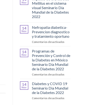
y
Nov
Mellitus en el sistema
Molecular
visual Seminario Día
Mundial de la Diabetes
2022
Nefropatia diabetica-
14
Nov
Prevencion diagnostico
y tratamiento oportuno
en
Comentarios desactivados
Nefropatia
diabetica-
Programas de
14
Prevencion
Nov
Prevención y Control de
diagnostico
la Diabetes en México
y
Seminario Día Mundial
tratamiento
de la Diabetes 2022
oportuno
en
Comentarios desactivados
Programas
de
Diabetes y COVID 19
14
Prevención
Nov
Seminario Dia Mundial
y
de la Diabetes 2022
Control
en
Comentarios desactivados
de
Diabetes
la