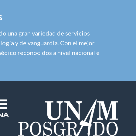
s
o una gran variedad de servicios
logía y de vanguardia. Con el mejor
médico reconocidos a nivel nacional e