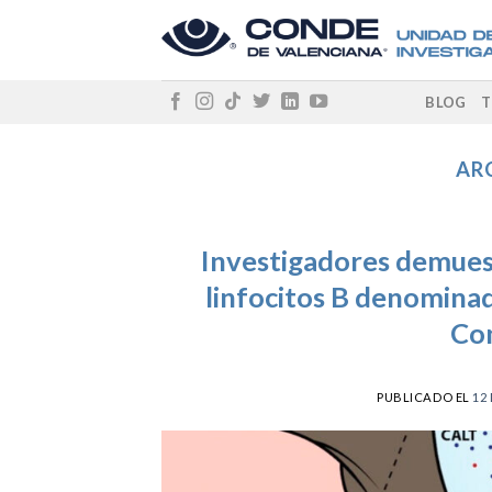
Skip
to
content
BLOG
T
AR
Investigadores demuest
linfocitos B denominad
Con
PUBLICADO EL
12