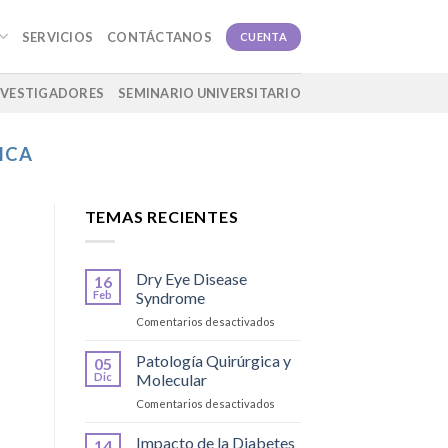
SERVICIOS
CONTÁCTANOS
CUENTA
NVESTIGADORES
SEMINARIO UNIVERSITARIO
ICA
TEMAS RECIENTES
Dry Eye Disease
16
Feb
Syndrome
en
Comentarios desactivados
Dry
Eye
Patología Quirúrgica y
05
Disease
Dic
Molecular
Syndrome
en
Comentarios desactivados
Patología
Quirúrgica
Impacto de la Diabetes
14