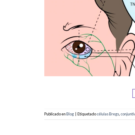
Publicado en
Blog
|
Etiquetado
células Bregs
,
conjuntiv