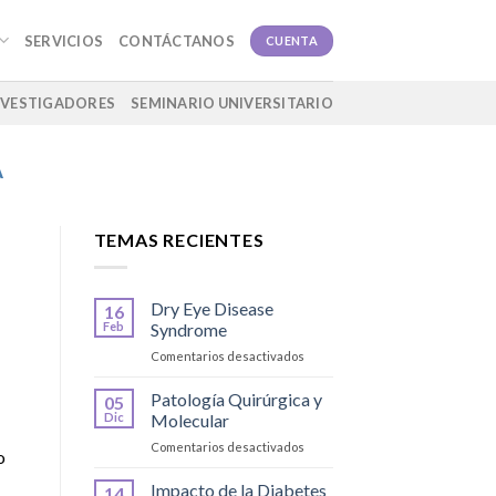
SERVICIOS
CONTÁCTANOS
CUENTA
NVESTIGADORES
SEMINARIO UNIVERSITARIO
A
TEMAS RECIENTES
Dry Eye Disease
16
Feb
Syndrome
en
Comentarios desactivados
Dry
Eye
Patología Quirúrgica y
05
Disease
Dic
Molecular
Syndrome
en
Comentarios desactivados
o
Patología
Quirúrgica
Impacto de la Diabetes
14