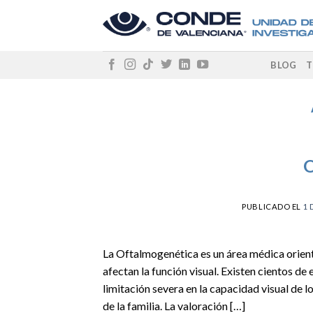
Skip
to
content
BLOG
T
O
PUBLICADO EL
1 
La Oftalmogenética es un área médica orien
afectan la función visual. Existen cientos d
limitación severa en la capacidad visual de l
de la familia. La valoración […]