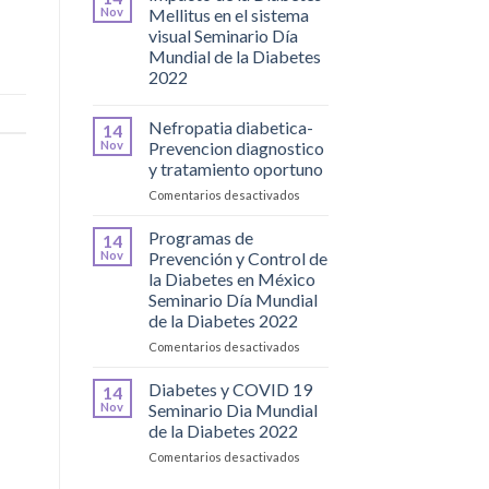
y
Nov
Mellitus en el sistema
Molecular
visual Seminario Día
Mundial de la Diabetes
2022
Nefropatia diabetica-
14
Nov
Prevencion diagnostico
y tratamiento oportuno
en
Comentarios desactivados
Nefropatia
diabetica-
Programas de
14
Prevencion
Nov
Prevención y Control de
diagnostico
la Diabetes en México
y
Seminario Día Mundial
tratamiento
de la Diabetes 2022
oportuno
en
Comentarios desactivados
Programas
de
Diabetes y COVID 19
14
Prevención
Nov
Seminario Dia Mundial
y
de la Diabetes 2022
Control
en
Comentarios desactivados
de
Diabetes
la