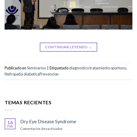
CONTINUAR LEYENDO
→
Publicado en
Seminarios
|
Etiquetado
diagnostico tratamiento oportuno
,
Nefropatia diabeticaPrevencion
TEMAS RECIENTES
Dry Eye Disease Syndrome
16
Feb
en
Comentarios desactivados
Dry