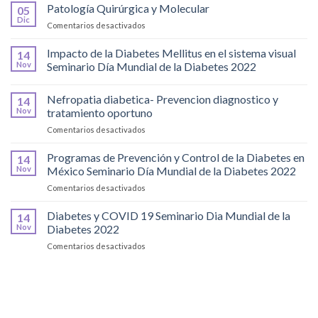
Eye
Patología Quirúrgica y Molecular
05
Disease
Dic
en
Comentarios desactivados
Syndrome
Patología
Quirúrgica
Impacto de la Diabetes Mellitus en el sistema visual
14
y
Nov
Seminario Día Mundial de la Diabetes 2022
Molecular
Nefropatia diabetica- Prevencion diagnostico y
14
Nov
tratamiento oportuno
en
Comentarios desactivados
Nefropatia
diabetica-
Programas de Prevención y Control de la Diabetes en
14
Prevencion
Nov
México Seminario Día Mundial de la Diabetes 2022
diagnostico
en
Comentarios desactivados
y
Programas
tratamiento
de
Diabetes y COVID 19 Seminario Dia Mundial de la
oportuno
14
Prevención
Nov
Diabetes 2022
y
en
Comentarios desactivados
Control
Diabetes
de
y
la
COVID
Diabetes
19
en
Seminario
México
Dia