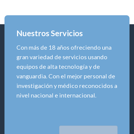
Seminario
Mundial
Día
de
Mundial
la
de
Diabetes
la
2022
Diabetes
Nuestros Servicios
2022
Con más de 18 años ofreciendo una
gran variedad de servicios usando
equipos de alta tecnología y de
vanguardia. Con el mejor personal de
investigación y médico reconocidos a
nivel nacional e internacional.