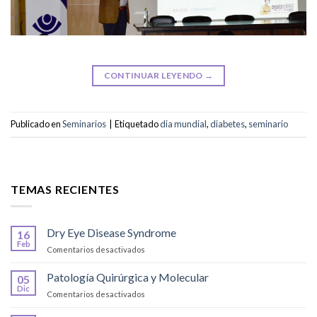
CONTINUAR LEYENDO
→
Publicado en
Seminarios
|
Etiquetado
dia mundial
,
diabetes
,
seminario
TEMAS RECIENTES
Dry Eye Disease Syndrome
16
Feb
en
Comentarios desactivados
Dry
Eye
Patología Quirúrgica y Molecular
05
Disease
Dic
en
Comentarios desactivados
Syndrome
Patología