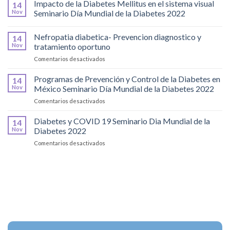
Quirúrgica
Impacto de la Diabetes Mellitus en el sistema visual
14
y
Nov
Seminario Día Mundial de la Diabetes 2022
Molecular
Nefropatia diabetica- Prevencion diagnostico y
14
Nov
tratamiento oportuno
en
Comentarios desactivados
Nefropatia
diabetica-
Programas de Prevención y Control de la Diabetes en
14
Prevencion
Nov
México Seminario Día Mundial de la Diabetes 2022
diagnostico
en
Comentarios desactivados
y
Programas
tratamiento
de
Diabetes y COVID 19 Seminario Dia Mundial de la
oportuno
14
Prevención
Nov
Diabetes 2022
y
en
Comentarios desactivados
Control
Diabetes
de
y
la
COVID
Diabetes
19
en
Seminario
México
Dia
Seminario
Mundial
Día
de
Mundial
la
de
Diabetes