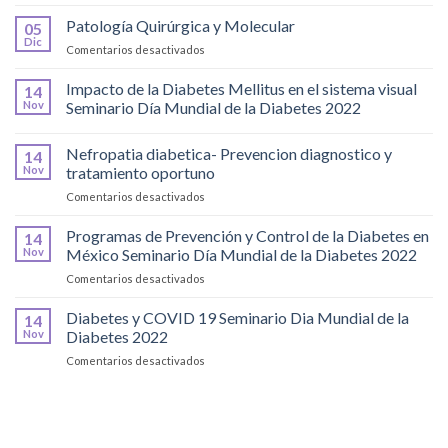
Dry
Eye
Patología Quirúrgica y Molecular
05
Disease
Dic
en
Comentarios desactivados
Syndrome
Patología
Quirúrgica
Impacto de la Diabetes Mellitus en el sistema visual
14
y
Nov
Seminario Día Mundial de la Diabetes 2022
Molecular
Nefropatia diabetica- Prevencion diagnostico y
14
Nov
tratamiento oportuno
en
Comentarios desactivados
Nefropatia
diabetica-
Programas de Prevención y Control de la Diabetes en
14
Prevencion
Nov
México Seminario Día Mundial de la Diabetes 2022
diagnostico
en
Comentarios desactivados
y
Programas
tratamiento
de
Diabetes y COVID 19 Seminario Dia Mundial de la
oportuno
14
Prevención
Nov
Diabetes 2022
y
en
Comentarios desactivados
Control
Diabetes
de
y
la
COVID
Diabetes
19
en
Seminario
México