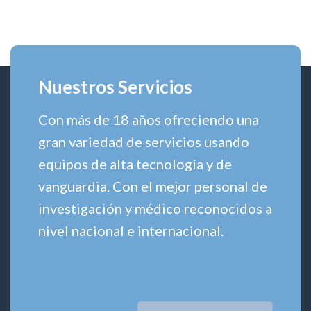
Dia
Seminario
Mundial
Día
de
Mundial
la
de
Diabetes
la
2022
Diabetes
Nuestros Servicios
2022
Con más de 18 años ofreciendo una
gran variedad de servicios usando
equipos de alta tecnología y de
vanguardia. Con el mejor personal de
investigación y médico reconocidos a
nivel nacional e internacional.