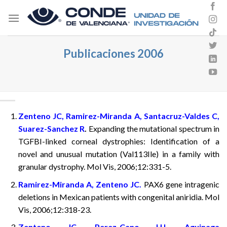
Skip
to
content
Publicaciones 2006
Zenteno JC, Ramirez-Miranda A, Santacruz-Valdes C,
Suarez-Sanchez R
.
Expanding the mutational spectrum in
TGFBI-linked corneal dystrophies: Identification of a
novel and unusual mutation (Val113Ile) in a family with
granular dystrophy. Mol Vis, 2006;12:331-5.
Ramirez-Miranda A, Zenteno JC.
PAX6 gene intragenic
deletions in Mexican patients with congenital aniridia. Mol
Vis, 2006;12:318-23.
Zenteno JC, Perez-Cano HJ, Aguinaga