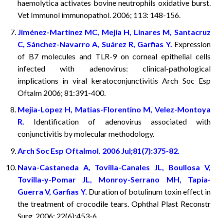
haemolytica activates bovine neutrophils oxidative burst.
Vet Immunol immunopathol. 2006; 113: 148-156.
Jiménez-Martínez MC, Mejía H, Linares M, Santacruz
C, Sánchez-Navarro A, Suárez R, Garfias Y.
Expression
of B7 molecules and TLR-9 on corneal epithelial cells
infected with adenovirus: clinical-pathological
implications in viral keratoconjunctivitis Arch Soc Esp
Oftalm 2006; 81:391-400.
Mejia-Lopez H, Matias-Florentino M, Velez-Montoya
R.
Identification of adenovirus associated with
conjunctivitis by molecular methodology.
Arch Soc Esp Oftalmol. 2006 Jul;81(7):375-82.
Nava-Castaneda A, Tovilla-Canales JL, Boullosa V,
Tovilla-y-Pomar JL, Monroy-Serrano MH, Tapia-
Guerra V, Garfias Y.
Duration of botulinum toxin effect in
the treatment of crocodile tears. Ophthal Plast Reconstr
Surg. 2006; 22(6):453-6 .