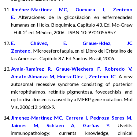
Jiménez-Martínez MC, Guevara J, Zenteno
E.
Alteraciones de la glicosilación en enfermedades
humanas en Hicks, Bioquímica. Capítulo 43. Ed. Mc-Graw
–Hill. 2ª ed. México, 2006. . ISBN 10: 9701056957
E. Chávez, E. Graue-Hdez, JC
Zenteno.
Microesferofaquia, en el Libro del Cristalino de
las Americas. Capítulo 87. Ed. Santos. Brasil, 2006.
Ayala-Ramírez R, Graue-Wiechers F, Robredo V,
Amato-Almanza M, Horta-Diez I, Zenteno JC.
A new
autosomal recessive syndrome consisting of posterior
microphthalmos, retinitis pigmentosa, foveoschisis, and
optic disc drusen is caused by a MFRP gene mutation. Mol
Vis, 2006;12:1483-9.
Jimenez-Martinez MC, Carrera I, Pedroza Seres M,
Jaimes M, Schlaen A, Garfias Y.
Uveitis
immunopathology: currents knowledge, clinical