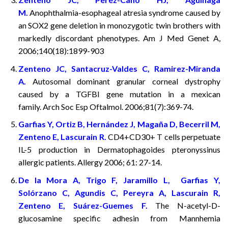
M.
Anophthalmia-esophageal atresia syndrome caused by
an SOX2 gene deletion in monozygotic twin brothers with
markedly discordant phenotypes. Am J Med Genet A,
2006;140(18):1899-903
Zenteno JC, Santacruz-Valdes C, Ramirez-Miranda
A.
Autosomal dominant granular corneal dystrophy
caused by a TGFBI gene mutation in a mexican
family. Arch Soc Esp Oftalmol. 2006;81(7):369-74.
Garfias Y, Ortiz B, Hernández J, Magaña D, Becerril M,
Zenteno E, Lascurain R.
CD4+CD30+ T cells perpetuate
IL-5 production in Dermatophagoides pteronyssinus
allergic patients. Allergy 2006; 61: 27-14.
De la Mora A, Trigo F, Jaramillo L, Garfias Y,
Solórzano C, Agundis C, Pereyra A, Lascurain R,
Zenteno E, Suárez-Guemes F.
The N-acetyl-D-
glucosamine specific adhesin from Mannhemia