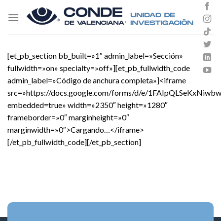
Skip
to
content
[et_pb_section bb_built=»1″ admin_label=»Sección»
fullwidth=»on» specialty=»off»][et_pb_fullwidth_code
admin_label=»Código de anchura completa»]<iframe
src=»https://docs.google.com/forms/d/e/1FAIpQLSeKxNi
embedded=true» width=»2350″ height=»1280″
frameborder=»0″ marginheight=»0″
marginwidth=»0″>Cargando…</iframe>
[/et_pb_fullwidth_code][/et_pb_section]